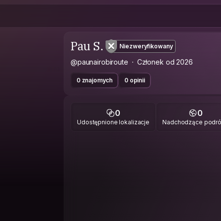
Pau S.
Niezweryfikowany
@paunairobiroute
Członek od 2026
0 znajomych
0 opinii
0
0
Udostępnione lokalizacje
Nadchodzące podr