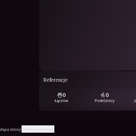
Referencje
0
0
Łącznie
Podróżnicy
J
Mapa strony
Opcje prywatności