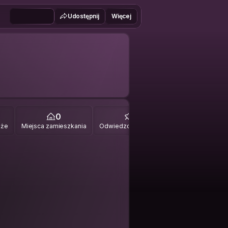
Udostępnij
Więcej
0
0
óże
Miejsca zamieszkania
Odwiedzone miejsca