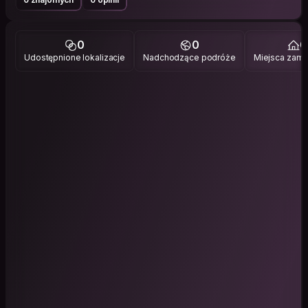
0
0
0
Udostępnione lokalizacje
Nadchodzące podróże
Miejsca zami