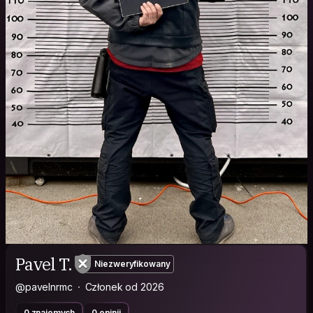
Pavel T.
Niezweryfikowany
@pavelnrmc
Członek od 2026
0 znajomych
0 opinii