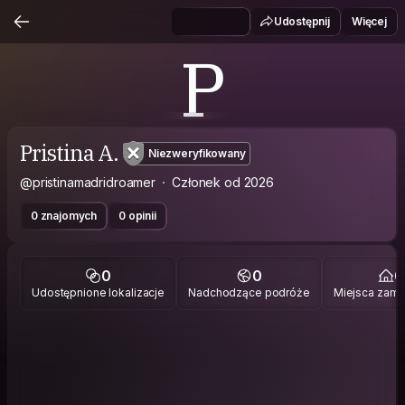
Udostępnij
Więcej
P
Pristina A.
Niezweryfikowany
@pristinamadridroamer
Członek od 2026
0 znajomych
0 opinii
0
0
0
Udostępnione lokalizacje
Nadchodzące podróże
Miejsca zami