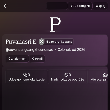
Udostępnij
Więcej
P
Puvanasri E.
Niezweryfikowany
@puvanasriguangzhounomad
Członek od 2026
0 znajomych
0 opinii
0
0
0
Udostępnione lokalizacje
Nadchodzące podróże
Miejsca zami