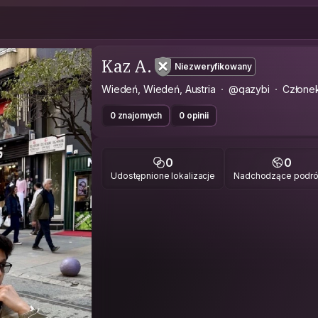
Kaz A.
Niezweryfikowany
Wiedeń, Wiedeń, Austria
@qazybi
Człone
0 znajomych
0 opinii
0
0
Udostępnione lokalizacje
Nadchodzące podr