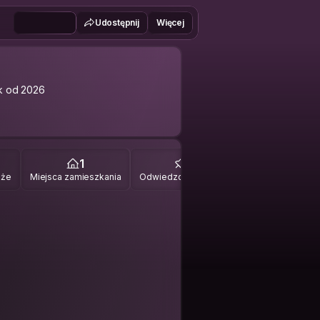
Udostępnij
Więcej
k od 2026
1
0
óże
Miejsca zamieszkania
Odwiedzone miejsca