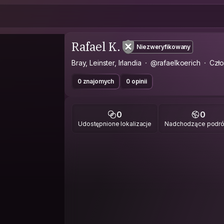
Rafael K.
Niezweryfikowany
Bray, Leinster, Irlandia
@rafaelkoerich
Czł
0 znajomych
0 opinii
0
0
Udostępnione lokalizacje
Nadchodzące podr