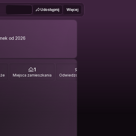
Udostępnij
Więcej
onek od 2026
1
1
óże
Miejsca zamieszkania
Odwiedzone miejsca