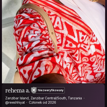
rehema a.
Niezweryfikowany
Zanzibar Island, Zanzibar Central/South, Tanzania
@reeshhiyat
Członek od 2026