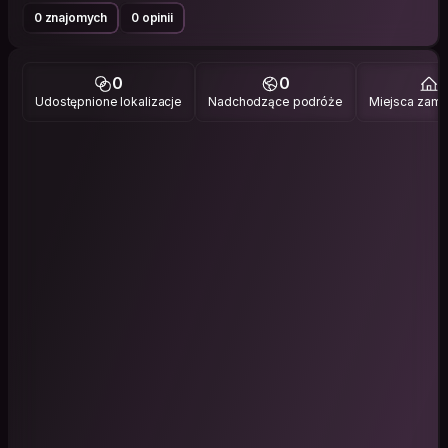
0 znajomych
0 opinii
0
0
1
Udostępnione lokalizacje
Nadchodzące podróże
Miejsca zami