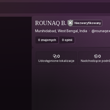
ROUNAQ B.
Niezweryfikowany
Murshidabad, West Bengal, India
@rounaqe
0 znajomych
0 opinii
0
0
Udostępnione lokalizacje
Nadchodzące podr