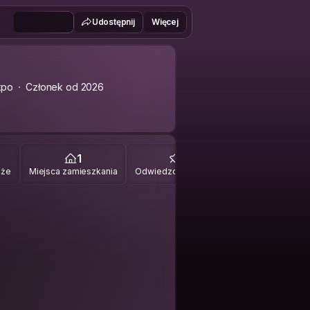
Udostępnij
Więcej
xpo
Członek od 2026
1
0
óże
Miejsca zamieszkania
Odwiedzone miejsca