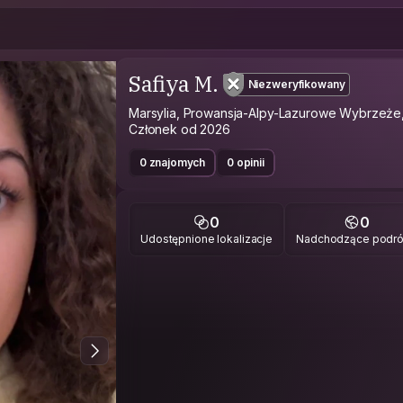
Safiya M.
Niezweryfikowany
Marsylia, Prowansja-Alpy-Lazurowe Wybrzeże,
Członek od 2026
0 znajomych
0 opinii
0
0
Udostępnione lokalizacje
Nadchodzące podr