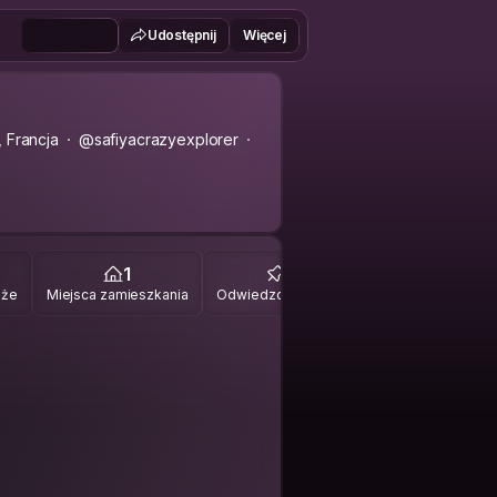
Udostępnij
Więcej
 Francja
@safiyacrazyexplorer
1
24
óże
Miejsca zamieszkania
Odwiedzone miejsca