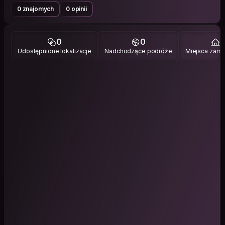
0 znajomych
0 opinii
0
0
1
Udostępnione lokalizacje
Nadchodzące podróże
Miejsca zami