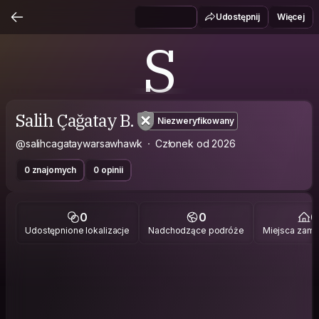
Udostępnij
Więcej
S
Salih Çağatay B.
Niezweryfikowany
@salihcagataywarsawhawk
Członek od 2026
0 znajomych
0 opinii
0
0
0
Udostępnione lokalizacje
Nadchodzące podróże
Miejsca zami