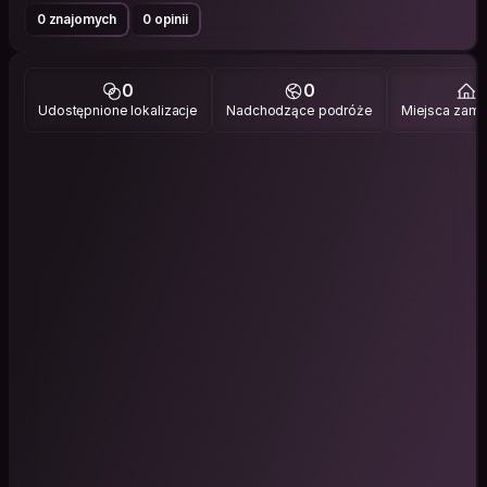
0 znajomych
0 opinii
0
0
1
Udostępnione lokalizacje
Nadchodzące podróże
Miejsca zami