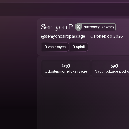
Semyon P.
Niezweryfikowany
@semyoncairopassage
Członek od 2026
0 znajomych
0 opinii
0
0
Udostępnione lokalizacje
Nadchodzące podr