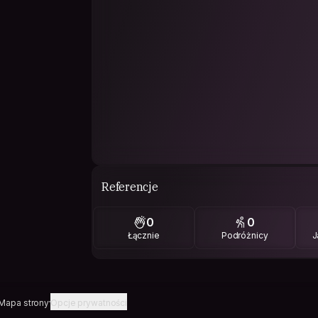
Referencje
0
0
Łącznie
Podróżnicy
J
Mapa strony
Opcje prywatności