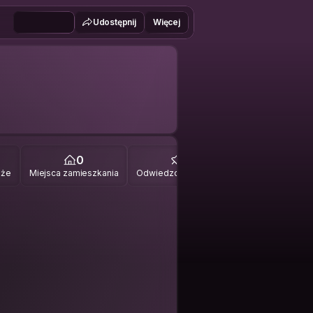
Udostępnij
Więcej
0
0
óże
Miejsca zamieszkania
Odwiedzone miejsca