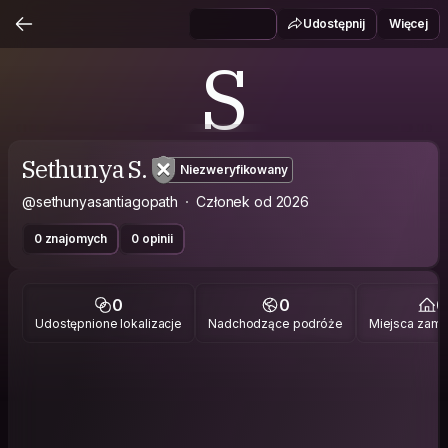
Udostępnij
Więcej
S
Sethunya S.
Niezweryfikowany
@sethunyasantiagopath
Członek od 2026
0 znajomych
0 opinii
0
0
0
Udostępnione lokalizacje
Nadchodzące podróże
Miejsca zami