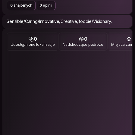
0 znajomych
0 opinii
Sensible/Caring/Innovative/Creative/foodie/Visionary.
0
0
3
Udostępnione lokalizacje
Nadchodzące podróże
Miejsca zami