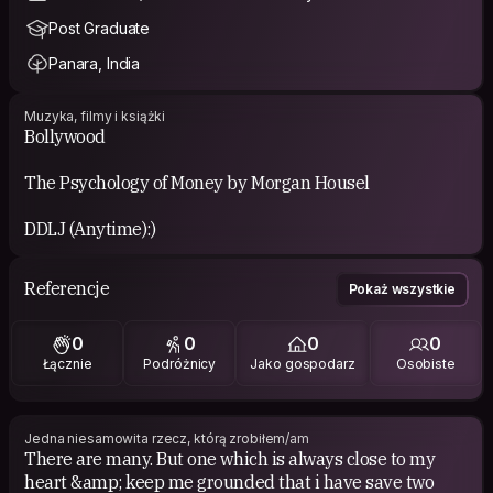
Post Graduate
Panara, India
Muzyka, filmy i książki
Bollywood
The Psychology of Money by Morgan Housel
DDLJ (Anytime):)
Referencje
Pokaż wszystkie
0
0
0
0
Łącznie
Podróżnicy
Jako gospodarz
Osobiste
Jedna niesamowita rzecz, którą zrobiłem/am
There are many. But one which is always close to my
heart &amp; keep me grounded that i have save two