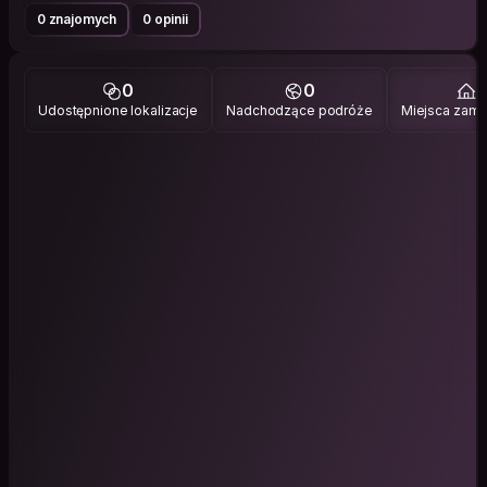
0 znajomych
0 opinii
0
0
1
Udostępnione lokalizacje
Nadchodzące podróże
Miejsca zami