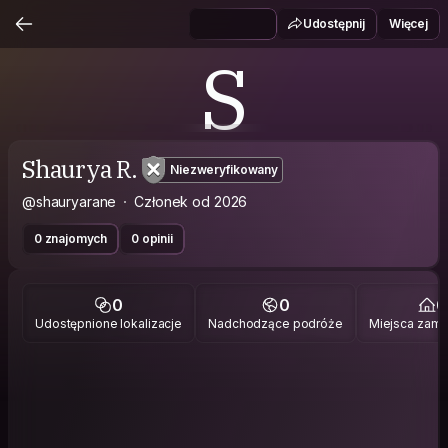
Udostępnij
Więcej
S
Shaurya R.
Niezweryfikowany
@shauryarane
Członek od 2026
0 znajomych
0 opinii
0
0
0
Udostępnione lokalizacje
Nadchodzące podróże
Miejsca zami