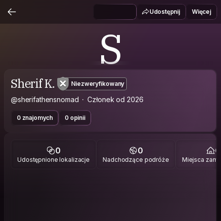
Udostępnij
Więcej
S
Sherif K.
Niezweryfikowany
@sherifathensnomad
Członek od 2026
0 znajomych
0 opinii
0
0
0
Udostępnione lokalizacje
Nadchodzące podróże
Miejsca zami