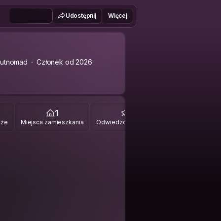
Udostępnij
Więcej
rutnomad
Członek od 2026
1
7
óże
Miejsca zamieszkania
Odwiedzone miejsca