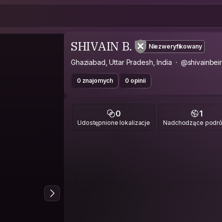
SHIVAIN B.
Niezweryfikowany
Ghaziabad, Uttar Pradesh, India
@shivainbei
0 znajomych
0 opinii
0
1
Udostępnione lokalizacje
Nadchodzące podr