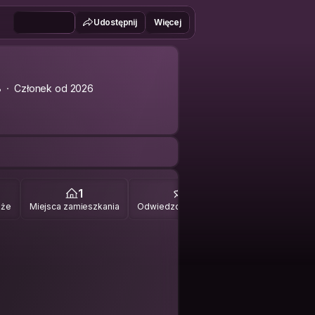
Udostępnij
Więcej
8
Członek od 2026
1
1
óże
Miejsca zamieszkania
Odwiedzone miejsca