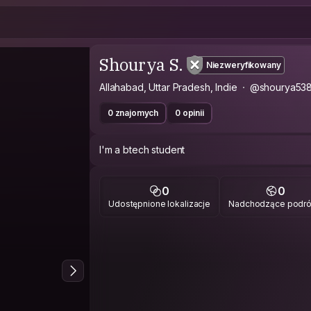
Shourya S.
Niezweryfikowany
Allahabad, Uttar Pradesh, Indie
@shourya53
0 znajomych
0 opinii
I'm a btech student
0
0
Udostępnione lokalizacje
Nadchodzące podr