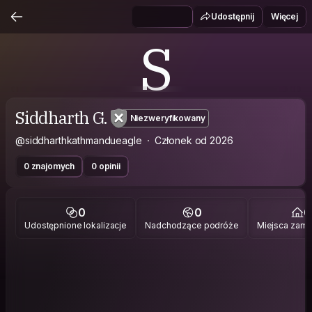
Udostępnij
Więcej
S
Siddharth G.
Niezweryfikowany
@siddharthkathmandueagle
Członek od 2026
0 znajomych
0 opinii
0
0
0
Udostępnione lokalizacje
Nadchodzące podróże
Miejsca zami