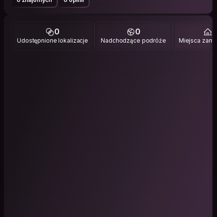
0
0
1
Udostępnione lokalizacje
Nadchodzące podróże
Miejsca zami