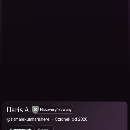
Haris A.
Niezweryfikowany
@slamalekumharishere
Członek od 2026
0 znajomych
0 opinii