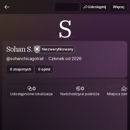
Udostępnij
Więcej
S
Sohan S.
Niezweryfikowany
@sohanchicagotrail
Członek od 2026
0 znajomych
0 opinii
0
0
0
Udostępnione lokalizacje
Nadchodzące podróże
Miejsca zami