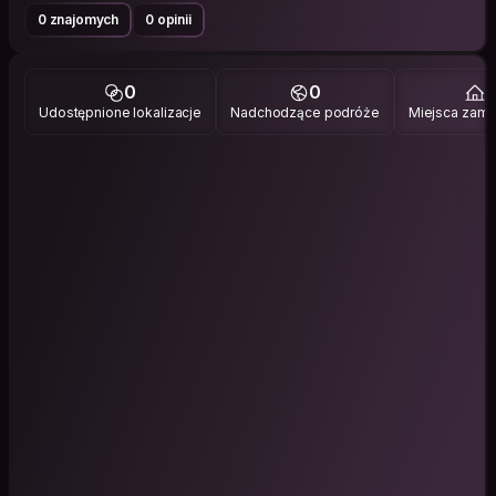
0 znajomych
0 opinii
0
0
1
Udostępnione lokalizacje
Nadchodzące podróże
Miejsca zami