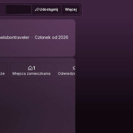
Udostępnij
Więcej
elisbontraveler
Członek od 2026
1
0
óże
Miejsca zamieszkania
Odwiedzone miejsca