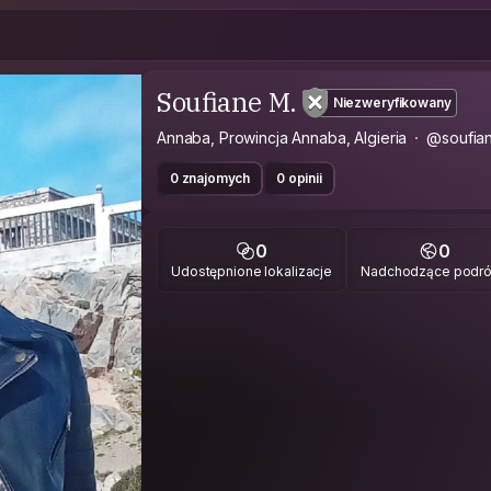
Soufiane M.
Niezweryfikowany
Annaba, Prowincja Annaba, Algieria
@soufian
0 znajomych
0 opinii
0
0
Udostępnione lokalizacje
Nadchodzące podr