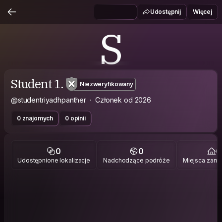
Udostępnij
Więcej
S
Student 1.
Niezweryfikowany
@studentriyadhpanther
Członek od 2026
0 znajomych
0 opinii
0
0
0
Udostępnione lokalizacje
Nadchodzące podróże
Miejsca zami