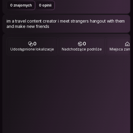
0 znajomych
0 opinii
im a travel content creator i meet strangers hangout with them
and make new friends
0
0
1
Udostępnione lokalizacje
Nadchodzące podróże
Miejsca zami