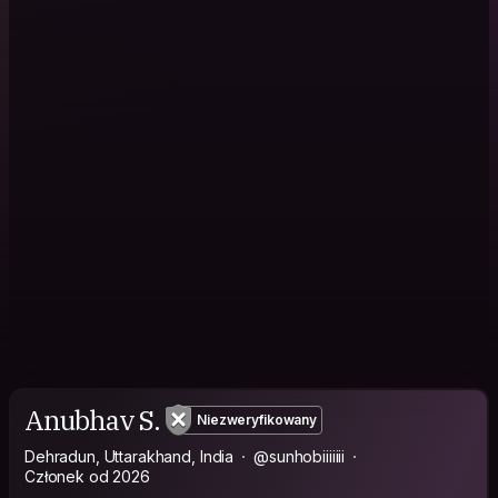
Anubhav S.
Niezweryfikowany
Dehradun, Uttarakhand, India
@sunhobiiiiiii
Członek od 2026