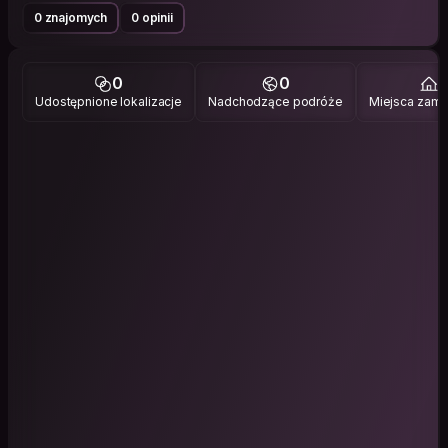
0 znajomych
0 opinii
0
0
1
Udostępnione lokalizacje
Nadchodzące podróże
Miejsca zami