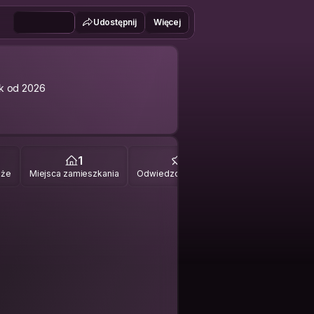
Udostępnij
Więcej
k od 2026
1
0
óże
Miejsca zamieszkania
Odwiedzone miejsca