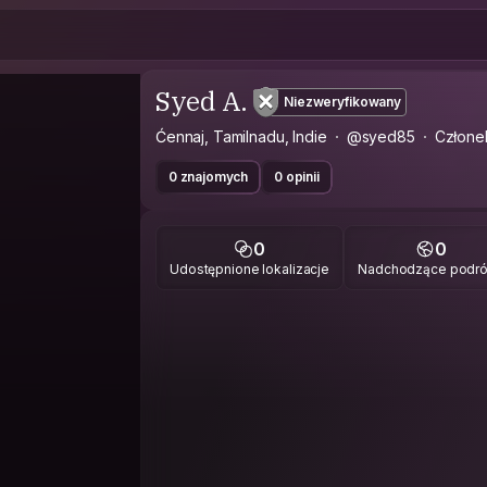
Syed A.
Niezweryfikowany
Ćennaj, Tamilnadu, Indie
@syed85
Człone
0 znajomych
0 opinii
0
0
Udostępnione lokalizacje
Nadchodzące podr