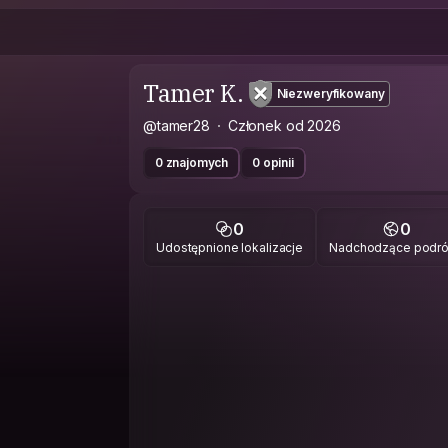
Tamer K.
Niezweryfikowany
@tamer28
Członek od 2026
0 znajomych
0 opinii
0
0
Udostępnione lokalizacje
Nadchodzące podr