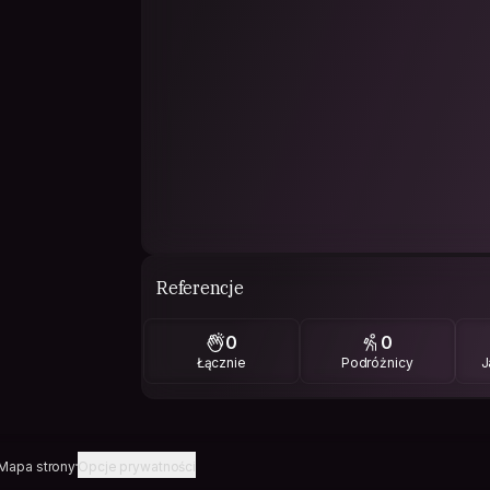
Referencje
0
0
Łącznie
Podróżnicy
J
Mapa strony
Opcje prywatności