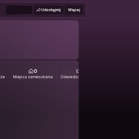
Udostępnij
Więcej
0
0
óże
Miejsca zamieszkania
Odwiedzone miejsca