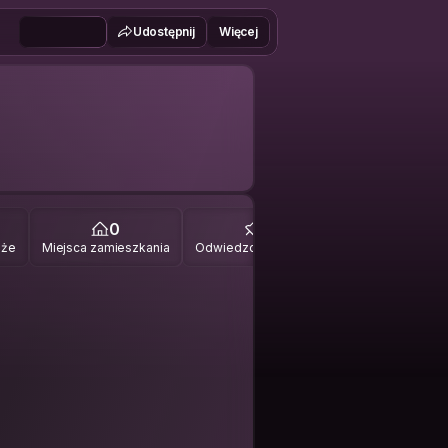
Udostępnij
Więcej
0
0
óże
Miejsca zamieszkania
Odwiedzone miejsca