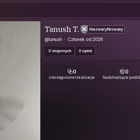
Tanush T.
Niezweryfikowany
@tanush
Członek od 2026
0 znajomych
0 opinii
0
0
Udostępnione lokalizacje
Nadchodzące podr