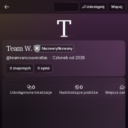
Udostępnij
Więcej
T
Team W.
Niezweryfikowany
@teamvancouveratlas
Członek od 2026
0 znajomych
0 opinii
0
0
0
Udostępnione lokalizacje
Nadchodzące podróże
Miejsca zami