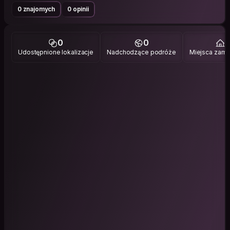
0 znajomych
0 opinii
0
0
1
Udostępnione lokalizacje
Nadchodzące podróże
Miejsca zami