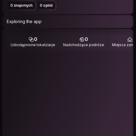
0 znajomych
0 opinii
Exploring the app
0
0
2
Udostępnione lokalizacje
Nadchodzące podróże
Miejsca zami