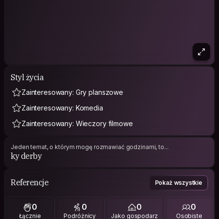
Styl życia
Zainteresowany: Gry planszowe
Zainteresowany: Komedia
Zainteresowany: Wieczory filmowe
Jeden temat, o którym mogę rozmawiać godzinami, to...
ky derby
Referencje
Pokaż wszystkie
0
0
0
0
Łącznie
Podróżnicy
Jako gospodarz
Osobiste