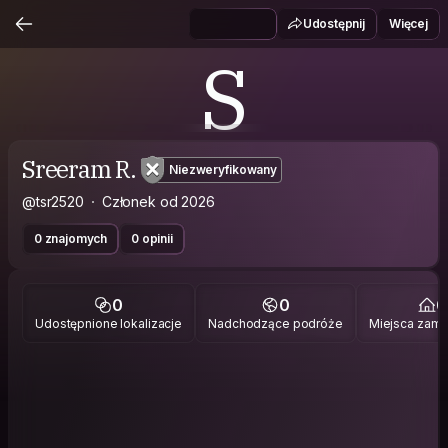
Udostępnij
Więcej
S
Sreeram R.
Niezweryfikowany
@tsr2520
Członek od 2026
0 znajomych
0 opinii
0
0
0
Udostępnione lokalizacje
Nadchodzące podróże
Miejsca zami