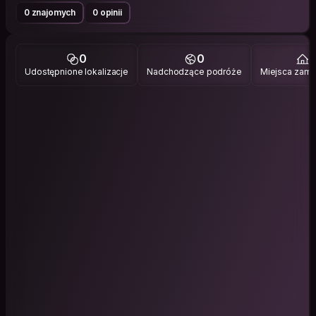
0 znajomych
0 opinii
0
0
1
Udostępnione lokalizacje
Nadchodzące podróże
Miejsca zami