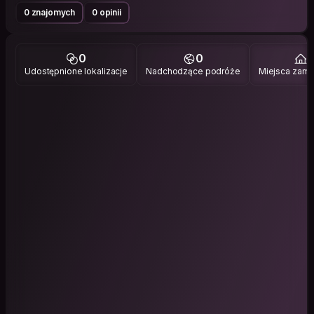
0 znajomych
0 opinii
0
0
1
Udostępnione lokalizacje
Nadchodzące podróże
Miejsca zami