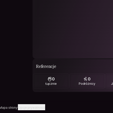
Referencje
0
0
Łącznie
Podróżnicy
J
Mapa strony
Opcje prywatności