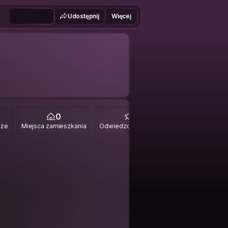
Udostępnij
Więcej
0
0
óże
Miejsca zamieszkania
Odwiedzone miejsca