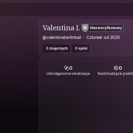
Valentina I.
Niezweryfikowany
@valentinaberlintrail
Członek od 2026
0 znajomych
0 opinii
0
0
Udostępnione lokalizacje
Nadchodzące podr