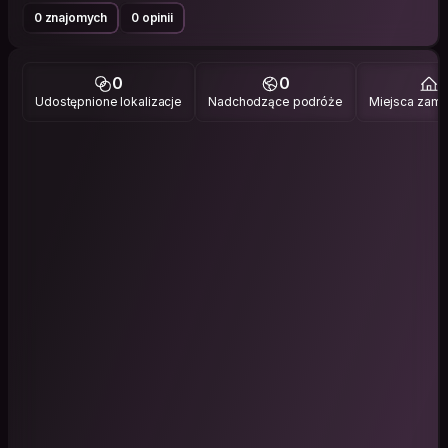
0 znajomych
0 opinii
0
0
1
Udostępnione lokalizacje
Nadchodzące podróże
Miejsca zami