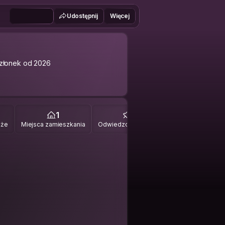
Udostępnij
Więcej
złonek od 2026
1
0
óże
Miejsca zamieszkania
Odwiedzone miejsca