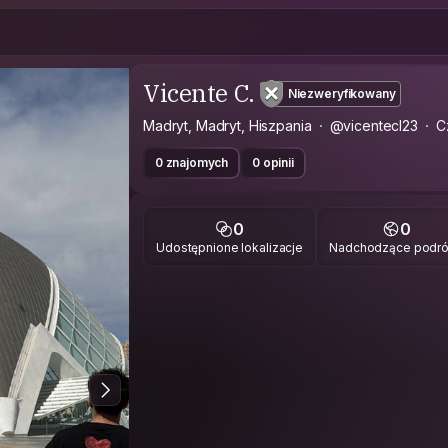
Vicente C.
Niezweryfikowany
Madryt, Madryt, Hiszpania
@vicentecl23
C
0 znajomych
0 opinii
0
0
Udostępnione lokalizacje
Nadchodzące podr