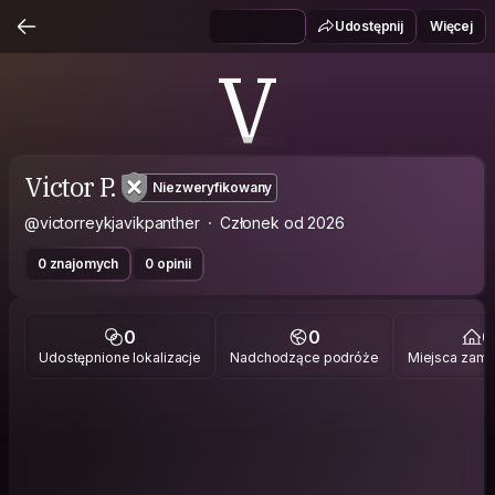
Udostępnij
Więcej
V
Victor P.
Niezweryfikowany
@victorreykjavikpanther
Członek od 2026
0 znajomych
0 opinii
0
0
0
Udostępnione lokalizacje
Nadchodzące podróże
Miejsca zami