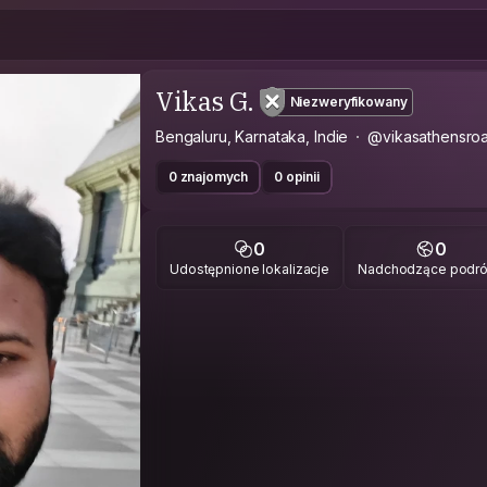
Vikas G.
Niezweryfikowany
Bengaluru, Karnataka, Indie
@vikasathensro
0 znajomych
0 opinii
0
0
Udostępnione lokalizacje
Nadchodzące podr