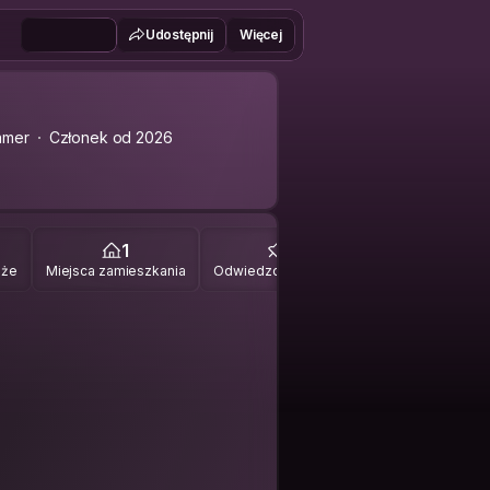
Udostępnij
Więcej
amer
Członek od 2026
1
0
óże
Miejsca zamieszkania
Odwiedzone miejsca