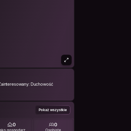
Zainteresowany: Duchowość
Pokaż wszystkie
0
0
ako gospodarz
Osobiste