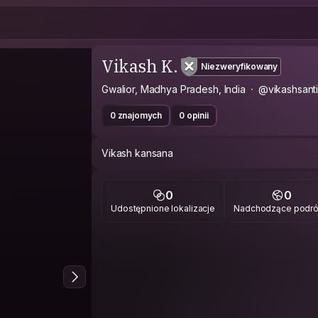
Vikash K.
Niezweryfikowany
Gwalior, Madhya Pradesh, India
@vikashsanti
0 znajomych
0 opinii
Vikash kansana
0
0
Udostępnione lokalizacje
Nadchodzące podr