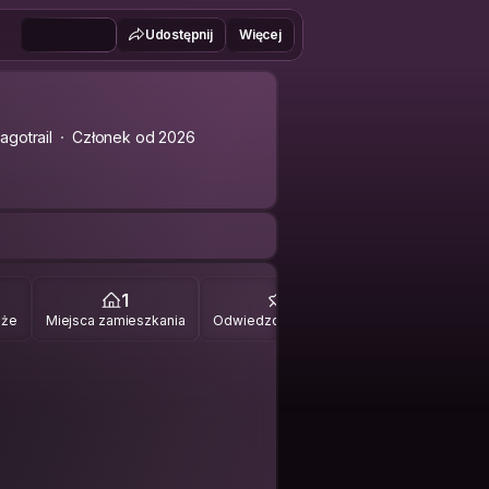
Udostępnij
Więcej
agotrail
Członek od 2026
1
2
óże
Miejsca zamieszkania
Odwiedzone miejsca