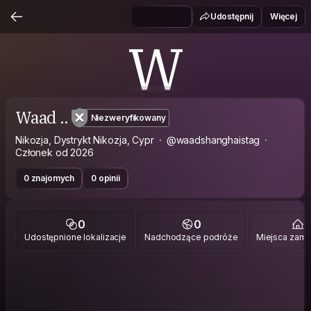
Udostępnij
Więcej
W
Waad ..
Niezweryfikowany
Nikozja, Dystrykt Nikozja, Cypr
@waadshanghaistag
Członek od 2026
0 znajomych
0 opinii
0
0
1
Udostępnione lokalizacje
Nadchodzące podróże
Miejsca zami