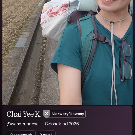
Chai Yee K.
Niezweryfikowany
@wanderingchai
Członek od 2026
0 znajomych
0 opinii