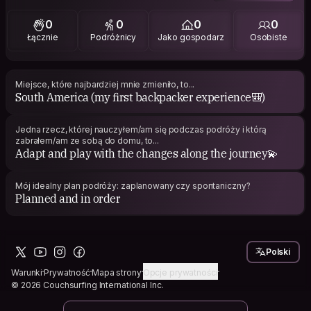
0
0
0
0
Łącznie
Podróżnicy
Jako gospodarz
Osobiste
Miejsce, które najbardziej mnie zmieniło, to...
South America (my first backpacker experience🎒)
Jedna rzecz, której nauczyłem/am się podczas podróży i którą
zabrałem/am ze sobą do domu, to...
Adapt and play with the changes along the journey💫
Mój idealny plan podróży: zaplanowany czy spontaniczny?
Planned and in order
Polski
Warunki
Prywatność
Mapa strony
Opcje prywatności
© 2026 Couchsurfing International Inc.