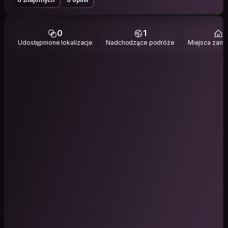
0
1
1
Udostępnione lokalizacje
Nadchodzące podróże
Miejsca zami