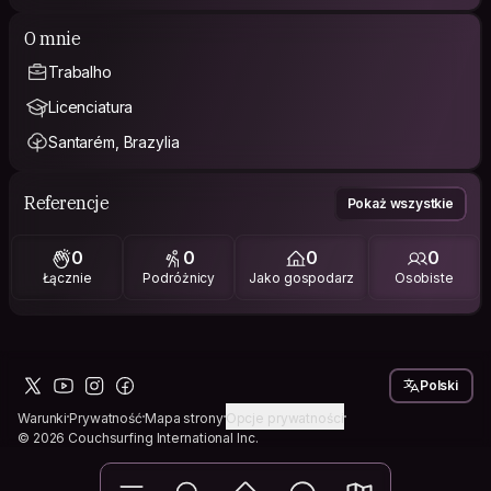
O mnie
Trabalho
Licenciatura
Santarém, Brazylia
Referencje
Pokaż wszystkie
0
0
0
0
Łącznie
Podróżnicy
Jako gospodarz
Osobiste
Polski
Warunki
Prywatność
Mapa strony
Opcje prywatności
© 2026 Couchsurfing International Inc.