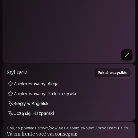
work and my son, but I intend to travel again during the
holidays. I don't drink or smoke. I'm a person who enjoys calm
places, nature, swimming in rivers, waterfalls, beaches, nature
walks, hiking in the Amazon – anything involving nature.
Although I don't drink or smoke, I don't have a problem with
that; my house has a veranda and an outdoor area if my
visitors want to do those things.
Styl życia
Pokaż wszystkie
Zainteresowany: Akcja
Zainteresowany: Parki rozrywki
Biegły w Angielski
Uczę się: Hiszpański
Coś, co powiedziałbym/powiedziałabym swojemu młodszemu ja, to...
Vá em frente você vai conseguir.