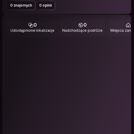
0 znajomych
0 opinii
0
0
1
Udostępnione lokalizacje
Nadchodzące podróże
Miejsca zami