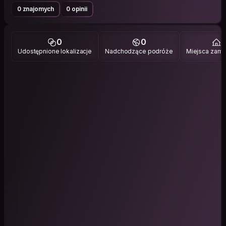
0 znajomych
0 opinii
0
0
1
Udostępnione lokalizacje
Nadchodzące podróże
Miejsca zami