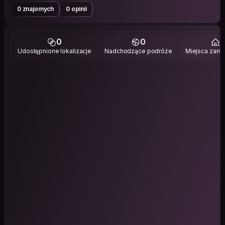
0 znajomych
0 opinii
0
0
1
Udostępnione lokalizacje
Nadchodzące podróże
Miejsca zami